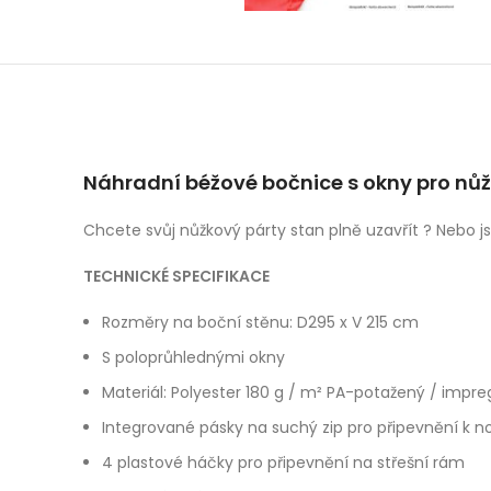
Náhradní béžové bočnice s okny pro nů
Chcete svůj nůžkový párty stan plně uzavřít ? Nebo jst
TECHNICKÉ SPECIFIKACE
Rozměry na boční stěnu: D295 x V 215 cm
S poloprůhlednými okny
Materiál: Polyester 180 g / m² PA-potažený / impr
Integrované pásky na suchý zip pro připevnění k 
4 plastové háčky pro připevnění na střešní rám