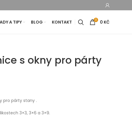
0
ADY A TIPY
BLOG
KONTAKT
0
KČ
ice s okny pro párty
 pro párty stany .
ikostech 3×3, 3×6 a 3×9.