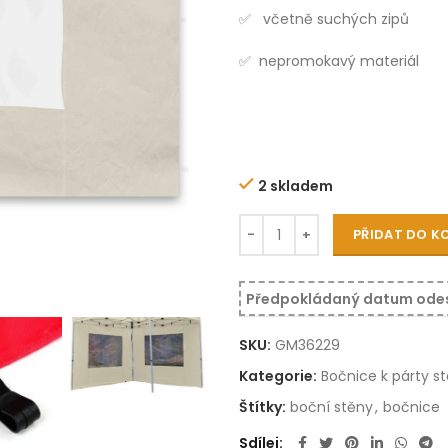
✅ včetně suchých zipů
✅ nepromokavý materiál
2 skladem
PŘIDAT DO K
Předpokládaný datum odeslán
SKU:
GM36229
Kategorie:
Bočnice k párty 
Štítky:
boční stěny
,
bočnice
Sdílej