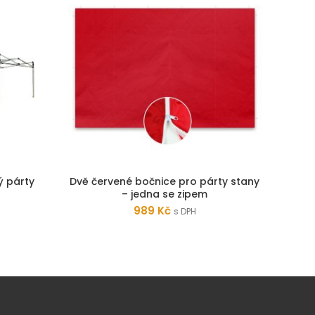
ý párty
Dvě červené bočnice pro párty stany
Modré
PŘIDAT DO KOŠÍKU
– jedna se zipem
989
Kč
s DPH