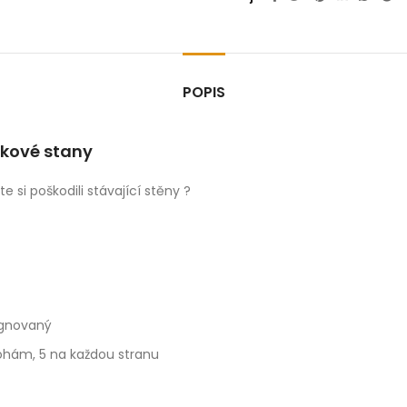
POPIS
žkové stany
e si poškodili stávající stěny ?
egnovaný
nohám, 5 na každou stranu