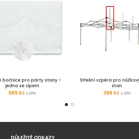
é bočnice pro párty stany –
Střešní vzpěra pro nůžkov
PŘIDAT DO KOŠÍKU
PŘIDAT DO KOŠÍKU
jedna se zipem
stan
989
Kč
399
Kč
s DPH
s DPH
DŮLEŽITÉ ODKAZY