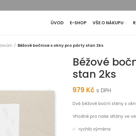
ÚVOD
E-SHOP
VŠE O NÁKUPU
R
stanům
Béžové bočnice s okny pro párty stan 2ks
Béžové bočn
stan 2ks
979
Kč
s DPH
Dvě béžové boční stěny s okny
Vhodné pro naše altány ve vel
✅ rychlá výměna