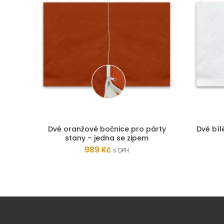
Dvě oranžové bočnice pro párty
Dvě bíl
PŘIDAT DO KOŠÍKU
stany – jedna se zipem
989
Kč
s DPH